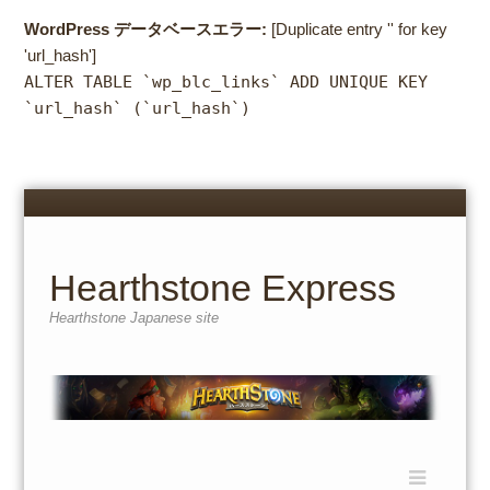
WordPress データベースエラー:
[Duplicate entry '' for key
'url_hash']
ALTER TABLE `wp_blc_links` ADD UNIQUE KEY
`url_hash` (`url_hash`)
Menu
Skip
to
content
Hearthstone Express
Hearthstone Japanese site
Menu
Skip