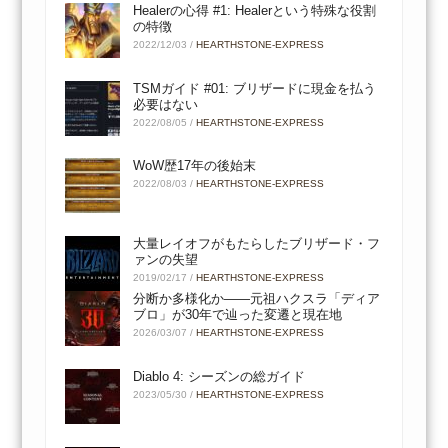
Healerの心得 #1: Healerという特殊な役割
の特徴
2022/12/03
/
HEARTHSTONE-EXPRESS
TSMガイド #01: ブリザードに現金を払う
必要はない
2022/08/05
/
HEARTHSTONE-EXPRESS
WoW歴17年の後始末
2022/08/03
/
HEARTHSTONE-EXPRESS
大量レイオフがもたらしたブリザード・フ
ァンの失望
2019/02/17
/
HEARTHSTONE-EXPRESS
分断か多様化か――元祖ハクスラ「ディア
ブロ」が30年で辿った変遷と現在地
2026/03/07
/
HEARTHSTONE-EXPRESS
Diablo 4: シーズンの総ガイド
2023/05/30
/
HEARTHSTONE-EXPRESS