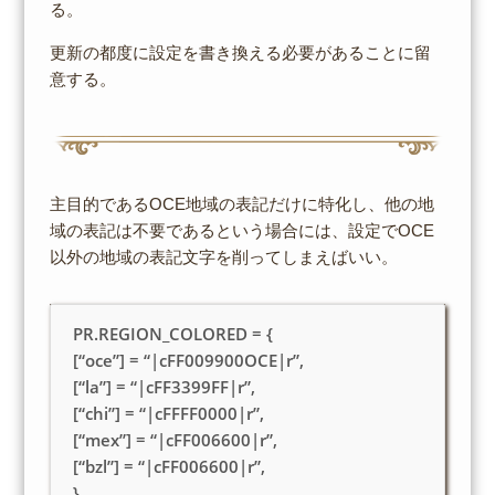
る。
更新の都度に設定を書き換える必要があることに留
意する。
主目的であるOCE地域の表記だけに特化し、他の地
域の表記は不要であるという場合には、設定でOCE
以外の地域の表記文字を削ってしまえばいい。
PR.REGION_COLORED = {
[“oce”] = “|cFF009900OCE|r”,
[“la”] = “|cFF3399FF|r”,
[“chi”] = “|cFFFF0000|r”,
[“mex”] = “|cFF006600|r”,
[“bzl”] = “|cFF006600|r”,
}