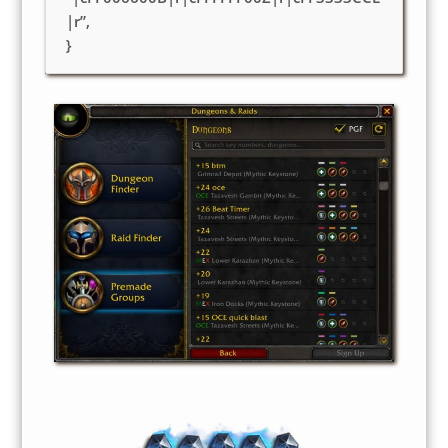
|r”,
}