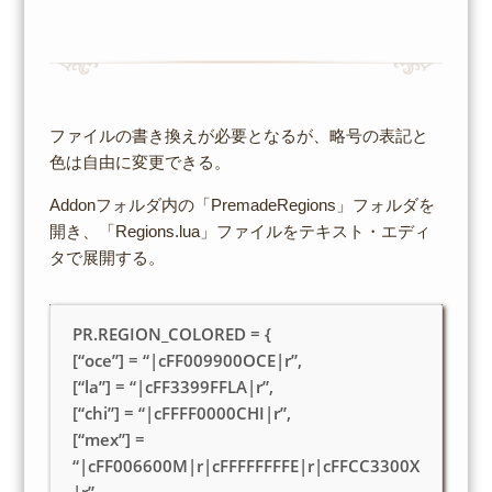
ファイルの書き換えが必要となるが、略号の表記と
色は自由に変更できる。
Addonフォルダ内の「PremadeRegions」フォルダを
開き、「Regions.lua」ファイルをテキスト・エディ
タで展開する。
PR.REGION_COLORED = {
[“oce”] = “|cFF009900OCE|r”,
[“la”] = “|cFF3399FFLA|r”,
[“chi”] = “|cFFFF0000CHI|r”,
[“mex”] =
“|cFF006600M|r|cFFFFFFFFE|r|cFFCC3300X