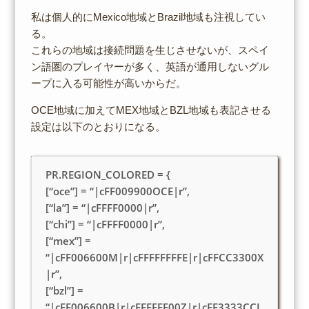
私は個人的にMexico地域とBrazil地域も注視してい
る。
これらの地域は接続問題を生じさせないが、スペイ
ン語圏のプレイヤーが多く、英語が通用しないグル
ープに入る可能性が高いからだ。
OCE地域に加えてMEX地域とBZL地域も表記させる
設定は以下のとおりになる。
PR.REGION_COLORED = {
[“oce”] = “|cFF009900OCE|r”,
[“la”] = “|cFFFF0000|r”,
[“chi”] = “|cFFFF0000|r”,
[“mex”] =
“|cFF006600M|r|cFFFFFFFFE|r|cFFCC3300X
|r”,
[“bzl”] =
“|cFF006600B|r|cFFFFFF00Z|r|cFF3333CCL