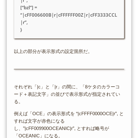
|r”,
[“bzl”] =
“|cFF006600B|r|cFFFFFF00Z|r|cFF3333CCL
|r”,
}
以上の部分が表示形式の設定箇所だ。
それぞれ「|c」と「|r」の間に、「8ケタのカラーコ
ード＋表記文字」の並びで表示形式が指定されてい
る。
例えば「OCE」の表示形式を “|cFFFF0000OCE|r”, と
すれば文字が赤色になる
し、”|cFF009900OCEANIC|r”, とすれば略号が
「OCEANIC」になる。