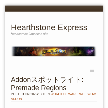
Menu
Skip
to
content
Hearthstone Express
Hearthstone Japanese site
Menu
Skip
to
Addonスポットライト:
content
Premade Regions
POSTED ON
2022/10/11
IN
WORLD OF WARCRAFT
,
WOW
ADDON