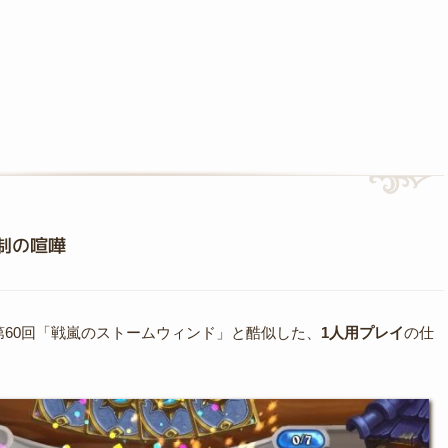
制の喧嘩
第60回「戦嵐のストームウィンド」と酷似した、
1人用プレイ
の仕