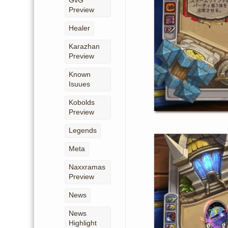
GvG
Preview
Healer
Karazhan
Preview
Known
Isuues
Kobolds
Preview
Legends
Meta
Naxxramas
Preview
News
News
Highlight