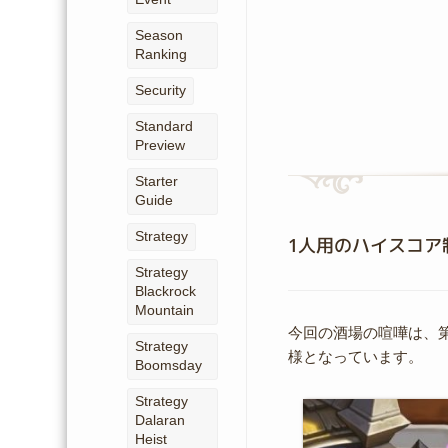
Season
Ranking
Security
Standard
Preview
Starter
Guide
Strategy
1人用のハイスコア
Strategy
Blackrock
Mountain
今回の酒場の喧嘩は、
Strategy
様となっています。
Boomsday
Strategy
Dalaran
Heist