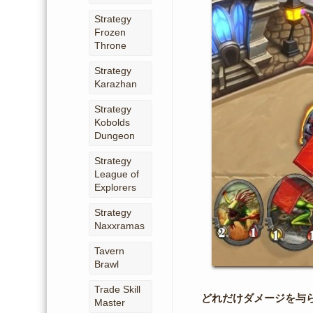
Strategy
Frozen
Throne
Strategy
Karazhan
Strategy
Kobolds
Dungeon
Strategy
League of
Explorers
Strategy
Naxxramas
Tavern
Brawl
Trade Skill
どれだけダメージを与
Master