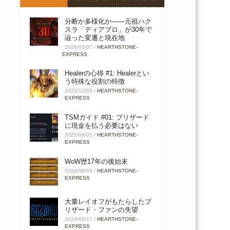
分断か多様化か――元祖ハク
スラ「ディアブロ」が30年で
辿った変遷と現在地
2026/03/07
/
HEARTHSTONE-
EXPRESS
Healerの心得 #1: Healerとい
う特殊な役割の特徴
2022/12/03
/
HEARTHSTONE-
EXPRESS
TSMガイド #01: ブリザード
に現金を払う必要はない
2022/08/05
/
HEARTHSTONE-
EXPRESS
WoW歴17年の後始末
2022/08/03
/
HEARTHSTONE-
EXPRESS
大量レイオフがもたらしたブ
リザード・ファンの失望
2019/02/17
/
HEARTHSTONE-
EXPRESS