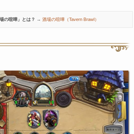
場の喧嘩」とは？ →
酒場の喧嘩（Tavern Brawl）