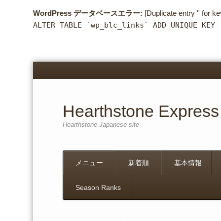
WordPress データベースエラー:
[Duplicate entry '' for ke
ALTER TABLE `wp_blc_links` ADD UNIQUE KEY 
Hearthstone Express
Hearthstone Japanese site
Menu
Skip
メニュー
新着順
基本情報
to
content
Season Ranks