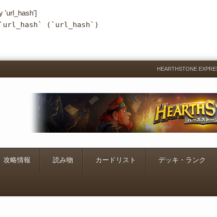
y 'url_hash']
`url_hash` (`url_hash`)
HEARTHSTONE EXP
Menu
Skip
to
content
攻略情報
読み物
カードリスト
デッキ・ランク