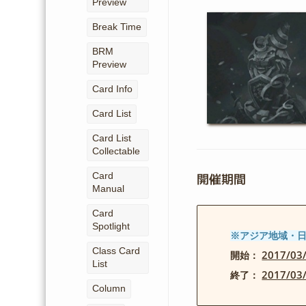
Preview
Break Time
BRM
Preview
Card Info
Card List
Card List
Collectable
Card
開催期間
Manual
Card
Spotlight
※アジア地域・
Class Card
2017/0
開始：
List
2017/0
終了：
Column